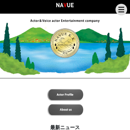
Top
Profile
About Us
News
Contact
最新ニュース