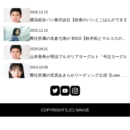
2025.12.15
横浜綜合パン株式会社【給食のパンとごはんができる
2025.12.15
弊社所属の名倉七海が BS10【鈴木拓とマルコスの…
2025.09.01
山本善寿が明治ブルガリアヨーグルト「号泣ヨーグル
2024.10.09
弊社所属の笠原あきらがリーディング公演【Liste……
COPYRIGHTS.(C) NAVUE